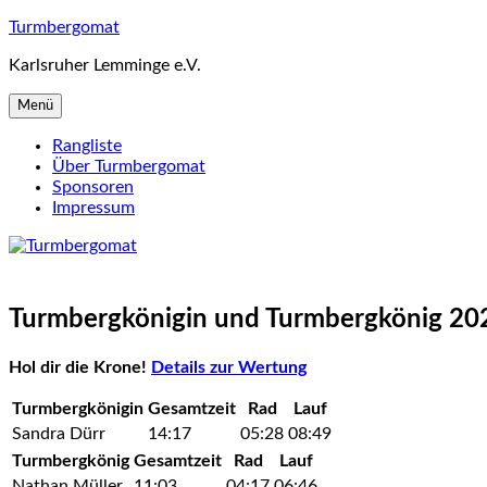
Zum
Turmbergomat
Inhalt
Karlsruher Lemminge e.V.
springen
Menü
Rangliste
Über Turmbergomat
Sponsoren
Impressum
Turmbergkönigin und Turmbergkönig 20
Hol dir die Krone!
Details zur Wertung
Turmbergkönigin
Gesamtzeit
Rad
Lauf
Sandra Dürr
14:17
05:28
08:49
Turmbergkönig
Gesamtzeit
Rad
Lauf
Nathan Müller
11:03
04:17
06:46