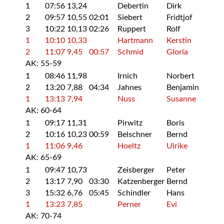
1
07:56
13,24
Debertin
Dirk
2
09:57
10,55
02:01
Siebert
Fridtjof
3
10:22
10,13
02:26
Ruppert
Rolf
1
10:10
10,33
Hartmann
Kerstin
2
11:07
9,45
00:57
Schmid
Gloria
AK: 55-59
1
08:46
11,98
Irnich
Norbert
2
13:20
7,88
04:34
Jahnes
Benjamin
1
13:13
7,94
Nuss
Susanne
AK: 60-64
1
09:17
11,31
Pirwitz
Boris
2
10:16
10,23
00:59
Belschner
Bernd
1
11:06
9,46
Hoeltz
Ulrike
AK: 65-69
1
09:47
10,73
Zeisberger
Peter
2
13:17
7,90
03:30
Katzenberger
Bernd
3
15:32
6,76
05:45
Schindler
Hans
1
13:23
7,85
Perner
Evi
AK: 70-74