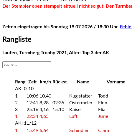
Der Stempler oben stempelt aktuell nicht so gut. Der Turmbe
Zeiten eingetragen bis Sonntag 19.07.2026 / 18:30 Uhr.
Fehle
Rangliste
Laufen, Turmberg Trophy 2021, Alter: Top 3 der AK
Rang
Zeit
km/h
Rückst.
Name
Vorname
AK: 0-10
1
10:06
10,40
Kuglstatter
Todd
2
12:41
8,28
02:35
Ostermeier
Finn
3
25:16
4,16
15:10
Kaiser
Elia
1
22:34
4,65
Luft
Jurie
AK: 11/12
1
15:49
6,64
Schindler
Clara