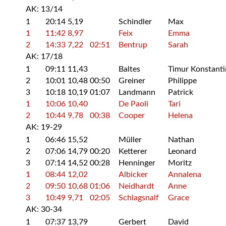
AK: 13/14
1
20:14
5,19
Schindler
Max
1
11:42
8,97
Feix
Emma
2
14:33
7,22
02:51
Bentrup
Sarah
AK: 17/18
1
09:11
11,43
Baltes
Timur Konstanti
2
10:01
10,48
00:50
Greiner
Philippe
3
10:18
10,19
01:07
Landmann
Patrick
1
10:06
10,40
De Paoli
Tari
2
10:44
9,78
00:38
Cooper
Helena
AK: 19-29
1
06:46
15,52
Müller
Nathan
2
07:06
14,79
00:20
Ketterer
Leonard
3
07:14
14,52
00:28
Henninger
Moritz
1
08:44
12,02
Albicker
Annalena
2
09:50
10,68
01:06
Neidhardt
Anne
3
10:49
9,71
02:05
Schlagsnalf
Grace
AK: 30-34
1
07:37
13,79
Gerbert
David