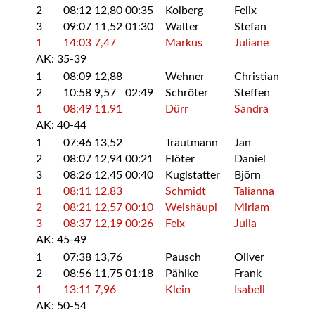
2
08:12
12,80
00:35
Kolberg
Felix
3
09:07
11,52
01:30
Walter
Stefan
1
14:03
7,47
Markus
Juliane
AK: 35-39
1
08:09
12,88
Wehner
Christian
2
10:58
9,57
02:49
Schröter
Steffen
1
08:49
11,91
Dürr
Sandra
AK: 40-44
1
07:46
13,52
Trautmann
Jan
2
08:07
12,94
00:21
Flöter
Daniel
3
08:26
12,45
00:40
Kuglstatter
Björn
1
08:11
12,83
Schmidt
Talianna
2
08:21
12,57
00:10
Weishäupl
Miriam
3
08:37
12,19
00:26
Feix
Julia
AK: 45-49
1
07:38
13,76
Pausch
Oliver
2
08:56
11,75
01:18
Pählke
Frank
1
13:11
7,96
Klein
Isabell
AK: 50-54